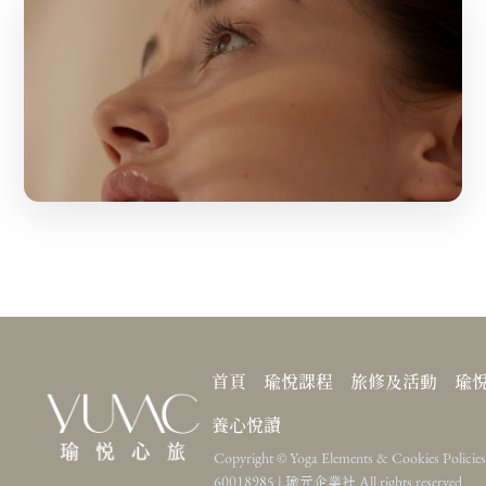
首頁
瑜悅課程
旅修及活動
瑜
養心悅讀
Copyright ©
Yoga Elements & Cookies Policie
60018985 | 瑜元企業社
All rights reserved