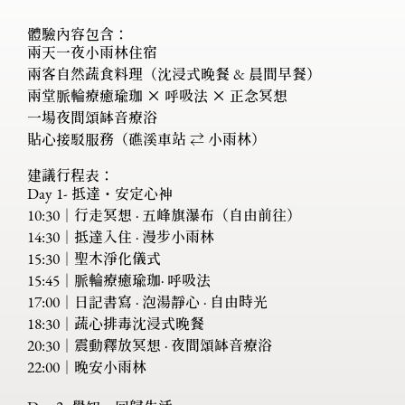
體驗內容包含：
兩天一夜小雨林住宿
兩客自然蔬食料理（沈浸式晚餐 & 晨間早餐）
兩堂脈輪療癒瑜珈 × 呼吸法 × 正念冥想
一場夜間頌缽音療浴
貼心接駁服務（礁溪車站 ⇄ 小雨林）
建議行程表：
Day 1- 抵達・安定心神
10:30｜行走冥想 · 五峰旗瀑布（自由前往）
14:30｜抵達入住 · 漫步小雨林
15:30｜聖木淨化儀式
15:45｜脈輪療癒瑜珈· 呼吸法
17:00｜日記書寫 · 泡湯靜心 · 自由時光
18:30｜蔬心排毒沈浸式晚餐
20:30｜震動釋放冥想 · 夜間頌缽音療浴
22:00｜晚安小雨林