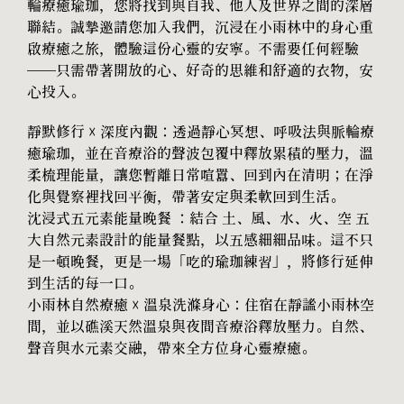
輪療癒瑜珈，您將找到與自我、他人及世界之間的深層
聯結。誠摯邀請您加入我們，沉浸在小雨林中的身心重
啟療癒之旅，體驗這份心靈的安寧。不需要任何經驗
——只需帶著開放的心、好奇的思維和舒適的衣物，安
心投入。
靜默修行 ☓ 深度內觀：透過靜心冥想、呼吸法與脈輪療
癒瑜珈，並在音療浴的聲波包覆中釋放累積的壓力，溫
柔梳理能量，讓您暫離日常喧囂、回到內在清明；在淨
化與覺察裡找回平衡，帶著安定與柔軟回到生活。
沈浸式五元素能量晚餐 ：結合 土、風、水、火、空 五
大自然元素設計的能量餐點，以五感細細品味。這不只
是一頓晚餐，更是一場「吃的瑜珈練習」，將修行延伸
到生活的每一口。
小雨林自然療癒 ☓ 溫泉洗滌身心：住宿在靜謐小雨林空
間，並以礁溪天然溫泉與夜間音療浴釋放壓力。自然、
聲音與水元素交融，帶來全方位身心靈療癒。