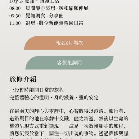
Day 2- 覺知・回歸生活
08:00｜晨間靜心冥想 · 緩和瑜珈伸展
09:30｜覺知朝食 · 分享圈
11:00｜退房 · 將全新能量帶回日常
報名6月場次
客製化詢問
旅修介紹
一段暫時離開日常的旅程
完整體驗心的澄明・身的滋養・靈的安定
在這兩天的靜心與寧靜中，心智將得以澄清。旅行者、
道路與目的地在寧靜中交融，隨之消逝，然後以生命的
整體呈現方式重新顯現……這是一次放慢腳步的旅程，
讓您沉浸於當下，關注一切出現的事物。透過禪修與脈