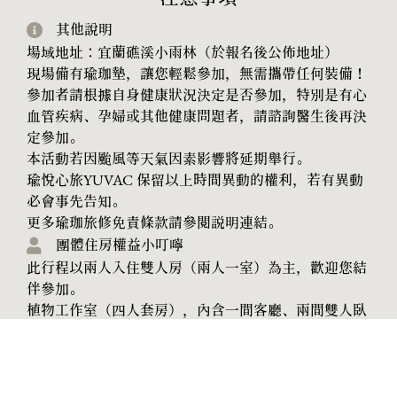
其他說明
場域地址：宜蘭礁溪小雨林（於報名後公佈地址）
現場備有瑜珈墊，讓您輕鬆參加，無需攜帶任何裝備！
參加者請根據自身健康狀況決定是否參加，特別是有心
血管疾病、孕婦或其他健康問題者，請諮詢醫生後再決
定參加。
本活動若因颱風等天氣因素影響將延期舉行。
瑜悅心旅YUVAC 保留以上時間異動的權利，若有異動
必會事先告知。
更多瑜珈旅修免責條款請參閱説明連結。
團體住房權益小叮嚀
此行程以兩人入住雙人房（兩人一室）為主，歡迎您結
伴參加。
植物工作室（四人套房），內含一間客廳、兩間雙人臥
室及一間共用衛浴。入住此房型時，為一人一間臥室共
兩臥室。
預訂規則