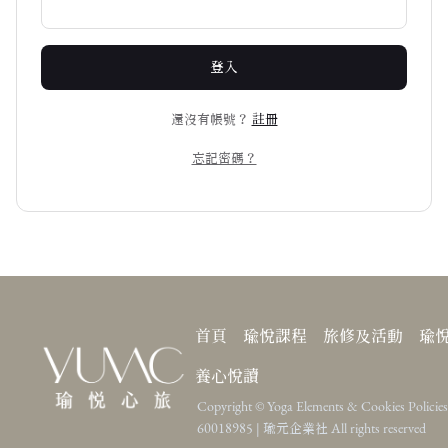
登入
還沒有帳號？
註冊
忘記密碼？
首頁
瑜悅課程
旅修及活動
瑜
養心悅讀
Copyright ©
Yoga Elements & Cookies Policie
60018985 | 瑜元企業社
All rights reserved